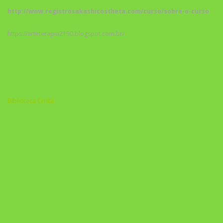
http://www.registrosakashicostheta.com/curso/sobre-o-curso
https://arteterapia2190.blogspot.com.br/
Biblioteca Cristã
A Nova Prática Jurídica com IA
DESAFIO 21 DIAS: REPROGRAMAÇÃO DE APEGO