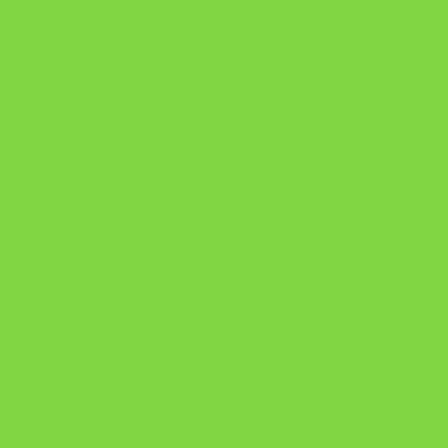
Como Superar Uma Separação livro
ORYON – MESAS PROPRIETÁRIAS
A Chave do Poder Syncronix
Pixel AI HUB
Repertório Enem