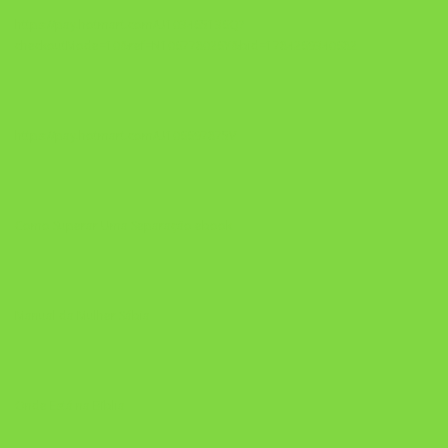
https://pay.hotmart.com/U103465136Q?
checkoutMode=10&ref=N106778026Y&bid=1784269340682
https://pay.hotmart.com/U106697875V
Como Superar Uma Separação ebook
Manual da Mulher Sábia
Onde Está na Bíblia