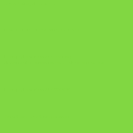
A Nova Prática Jurídica com IA
DESAFIO 21 DIAS: REPROGRAMAÇÃO DE APEGO
https://pay.hotmart.com/U103465136Q?
checkoutMode=10&ref=N106778026Y&bid=1784269340682
https://pay.hotmart.com/U106697875V
Como Superar Uma Separação ebook