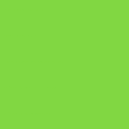
Manual da Mulher Sábia
Onde Está na Bíblia
Como Superar Uma Separação livro
ORYON – MESAS PROPRIETÁRIAS
A Chave do Poder Syncronix