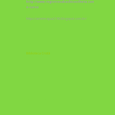
http://www.registrosakashicostheta.com/curso/sobr
o-curso
https://arteterapia2190.blogspot.com.br/
Biblioteca Cristã
A Nova Prática Jurídica com IA
DESAFIO 21 DIAS: REPROGRAMAÇÃO DE
APEGO