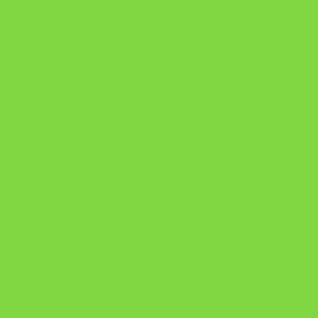
https://pay.hotmart.com/U103465136Q?
checkoutMode=10&ref=N106778026Y&bid=1784269340682
https://pay.hotmart.com/U106697875V
Como Superar Uma Separação ebook
Manual da Mulher Sábia
Onde Está na Bíblia