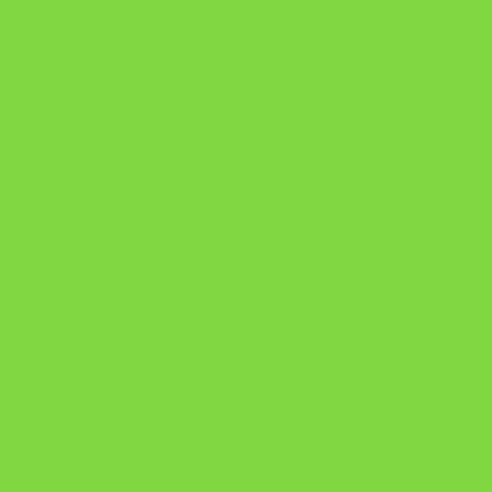
Como Superar Uma Separação livro
ORYON – MESAS PROPRIETÁRIAS
A Chave do Poder Syncronix
Pixel AI HUB
Repertório Enem