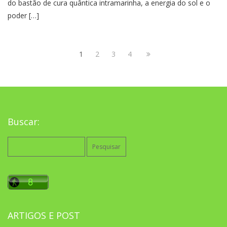
do bastão de cura quântica intramarinha, a energia do sol e o
poder […]
1
2
3
4
Buscar:
Pesquisar
por:
ARTIGOS E POST