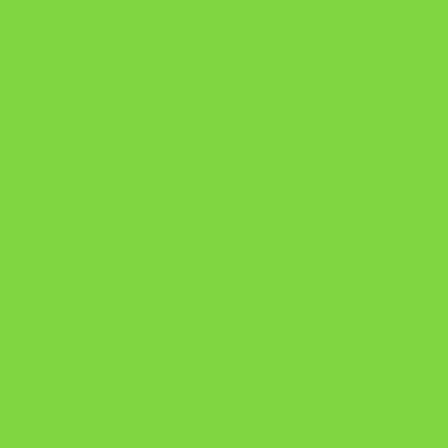
https://pay.hotmart.com/U103465136Q?
checkoutMode=10&ref=N106778026Y&bid=1784269340682
https://pay.hotmart.com/U106697875V
Como Superar Uma Separação ebook
Manual da Mulher Sábia