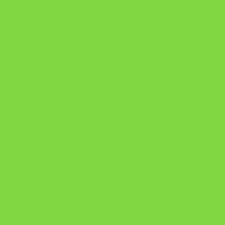
Onde Está na Bíblia
Como Superar Uma Separação livro
ORYON – MESAS PROPRIETÁRIAS
A Chave do Poder Syncronix
Pixel AI HUB