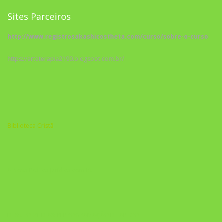
Sites Parceiros
http://www.registrosakashicostheta.com/curso/sobre-o-curso
https://arteterapia2190.blogspot.com.br/
Biblioteca Cristã
A Nova Prática Jurídica com IA
DESAFIO 21 DIAS: REPROGRAMAÇÃO DE APEGO