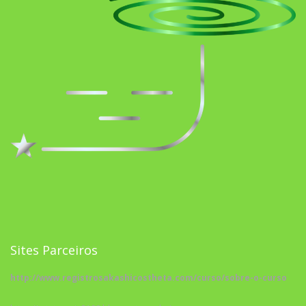
Sites Parceiros
http://www.registrosakashicostheta.com/curso/sobre-o-curso