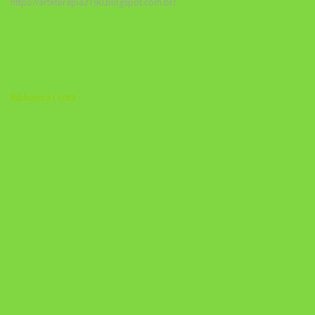
https://arteterapia2190.blogspot.com.br/
Biblioteca Cristã
A Nova Prática Jurídica com IA
DESAFIO 21 DIAS: REPROGRAMAÇÃO DE APEGO
https://pay.hotmart.com/U103465136Q?
checkoutMode=10&ref=N106778026Y&bid=1784269340682