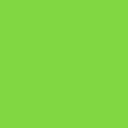
https://pay.hotmart.com/U106697875V
Como Superar Uma Separação ebook
Manual da Mulher Sábia
Onde Está na Bíblia
Como Superar Uma Separação livro