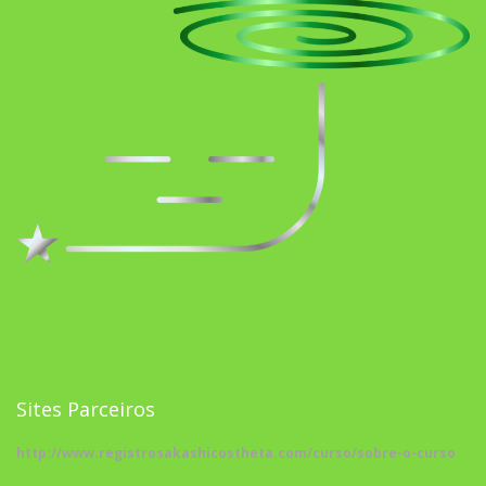
Sites Parceiros
http://www.registrosakashicostheta.com/curso/sobre-o-curso