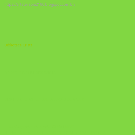
https://arteterapia2190.blogspot.com.br/
Biblioteca Cristã
A Nova Prática Jurídica com IA
DESAFIO 21 DIAS: REPROGRAMAÇÃO DE APEGO
https://pay.hotmart.com/U103465136Q?
checkoutMode=10&ref=N106778026Y&bid=1784269340682