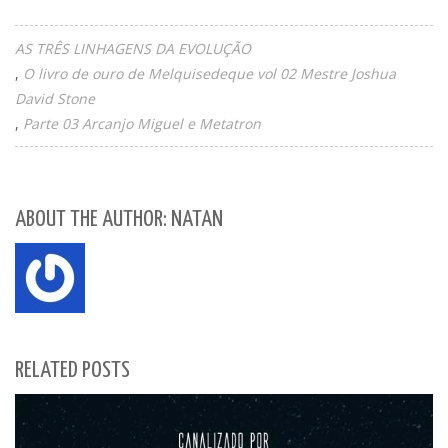
AS TRÊS LINHAGENS DA EVOLUÇÃO
O livro de ouro de Melquisedeque vol 02 Mestre Joshua
David Stone
Parte 03 Arcanjo Miguel e Metatron
ABOUT THE AUTHOR: NATAN
RELATED POSTS