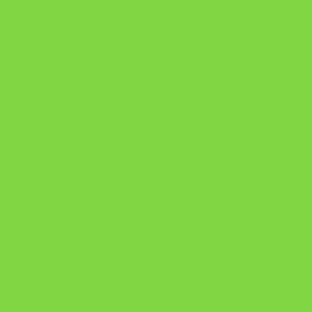
https://pay.hotmart.com/U106697875V
Como Superar Uma Separação ebook
Manual da Mulher Sábia
Onde Está na Bíblia
Como Superar Uma Separação livro