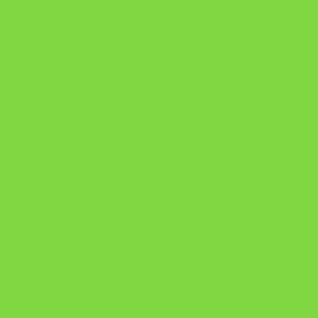
https://pay.hotmart.com/U106697875V
Como Superar Uma Separação ebook
Manual da Mulher Sábia
Onde Está na Bíblia
Como Superar Uma Separação livro