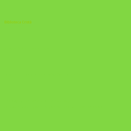
Biblioteca Cristã
A Nova Prática Jurídica com IA
DESAFIO 21 DIAS: REPROGRAMAÇÃO DE APEGO
https://pay.hotmart.com/U103465136Q?
checkoutMode=10&ref=N106778026Y&bid=1784269340682