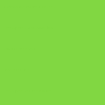
https://pay.hotmart.com/U106697875V
Como Superar Uma Separação ebook
Manual da Mulher Sábia
Onde Está na Bíblia
Como Superar Uma Separação livro