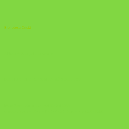
Biblioteca Cristã
A Nova Prática Jurídica com IA
DESAFIO 21 DIAS: REPROGRAMAÇÃO DE APEGO
https://pay.hotmart.com/U103465136Q?
checkoutMode=10&ref=N106778026Y&bid=1784269340682