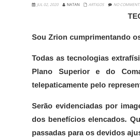
JUL 02, 2020
NATAN
ARTIGOS
NO COMMENTS
TE
Sou Zrion cumprimentando os 
Todas as tecnologias extrafí
Plano Superior e do Coman
telepaticamente pelo represen
Serão evidenciadas por image
dos benefícios elencados. Q
passadas para os devidos aju