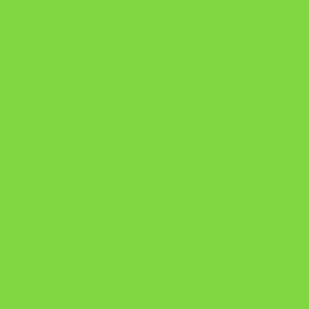
Manual da Mulher Sábia
Onde Está na Bíblia
Como Superar Uma Separação livro
ORYON – MESAS PROPRIETÁRIAS
A Chave do Poder Syncronix