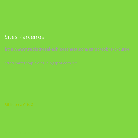
Sites Parceiros
http://www.registrosakashicostheta.com/curso/sobre-o-curso
https://arteterapia2190.blogspot.com.br/
Biblioteca Cristã
A Nova Prática Jurídica com IA