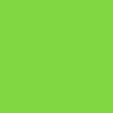
DESAFIO 21 DIAS: REPROGRAMAÇÃO DE APEGO
https://pay.hotmart.com/U103465136Q?
checkoutMode=10&ref=N106778026Y&bid=1784269340682
https://pay.hotmart.com/U106697875V
Como Superar Uma Separação ebook