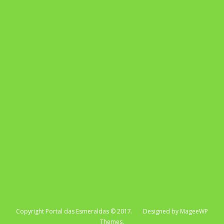
Pixel AI HUB
Repertório Enem
Copyright Portal das Esmeraldas © 2017. Designed by MageeWP
Themes.