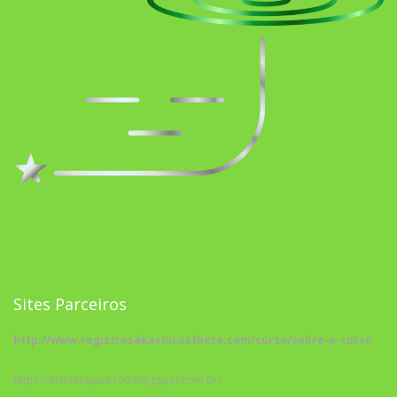
Sites Parceiros
http://www.registrosakashicostheta.com/curso/sobre-o-curso
https://arteterapia2190.blogspot.com.br/