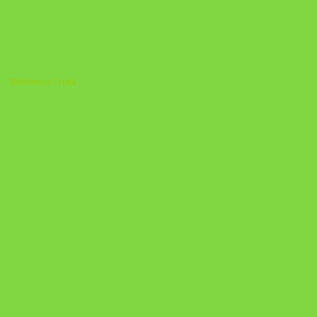
Biblioteca Cristã
A Nova Prática Jurídica com IA
DESAFIO 21 DIAS: REPROGRAMAÇÃO DE APEGO
https://pay.hotmart.com/U103465136Q?
checkoutMode=10&ref=N106778026Y&bid=1784269340682