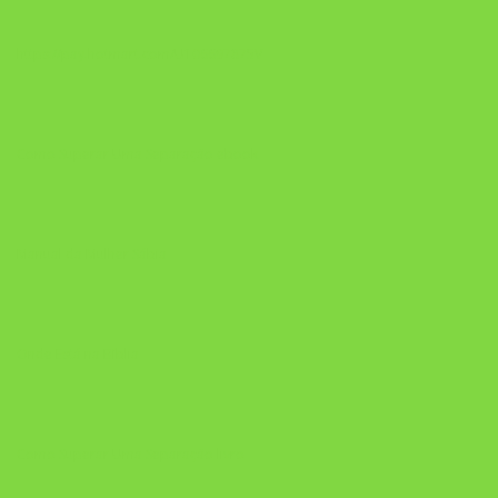
https://pay.hotmart.com/U106697875V
Como Superar Uma Separação ebook
Manual da Mulher Sábia
Onde Está na Bíblia
Como Superar Uma Separação livro