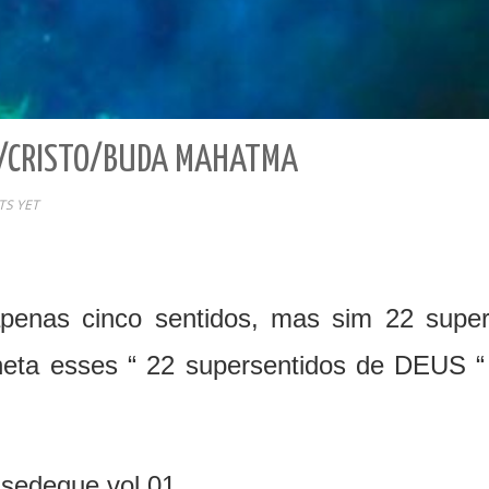
 /CRISTO/BUDA MAHATMA
S YET
enas cinco sentidos, mas sim 22 supers
eta esses “ 22 supersentidos de DEUS “
isedeque vol 01