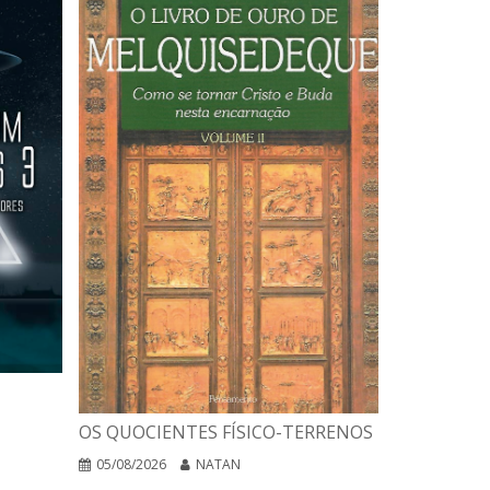
A INTERPR
OS QUOCIENTES FÍSICO-TERRENOS
DAS RELIG
EGO NEGA
05/08/2026
NATAN