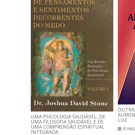
OUTRAS
AUMEN
UMA PSICOLOGIA SAUDÁVEL, DE
LUZ
UMA FILOSOFIA SAUDÁVEL E DE
UMA COMPRENSÃO ESPIRITUAL
07/08/
INTEGRADA.