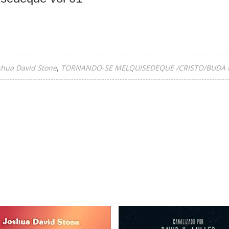
shua David Stone
TORNANDO-SE MELQUISEDEQUE /CRISTO/BUDA