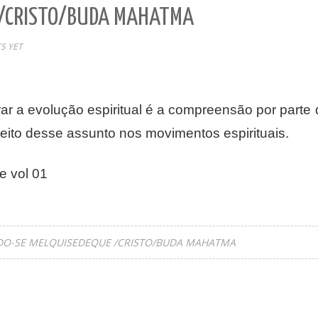
 /CRISTO/BUDA MAHATMA
S YET
erar a evolução espiritual é a compreensão por par
speito desse assunto nos movimentos espirituais.
e vol 01
O-SE MELQUISEDEQUE /CRISTO/BUDA MAHATMA