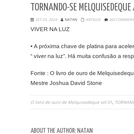
TORNANDO-SE MELQUISEDEQUE
SET 03, 2024
NATAN
ARTIGOS
NO COMMENT
VIVER NA LUZ
• A próxima chave de platina para acel
“ viver na luz”. Há muita confusão a re
Fonte : O livro de ouro de Melquisedequ
Mestre Joshua David Stone
O livro de ouro de Melquisedeque vol 01
TORNAND
ABOUT THE AUTHOR: NATAN