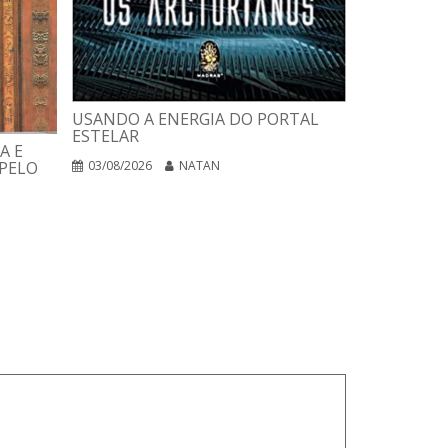
USANDO A ENERGIA DO PORTAL
ESTELAR
A E
PLANO DE 
PELO
03/08/2026
NATAN
PARA CURA
NEGÓCIOS 
02/08/2026