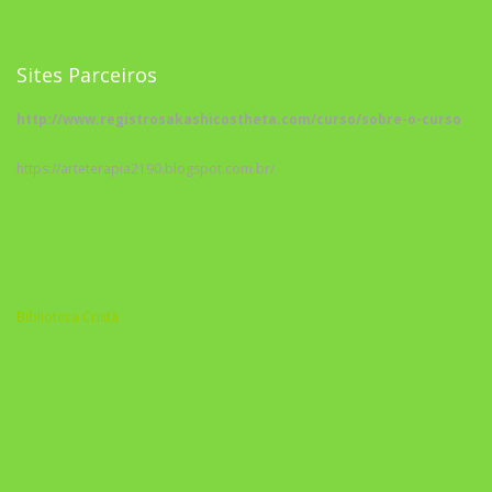
Sites Parceiros
http://www.registrosakashicostheta.com/curso/sobre-o-curso
https://arteterapia2190.blogspot.com.br/
Biblioteca Cristã
A Nova Prática Jurídica com IA