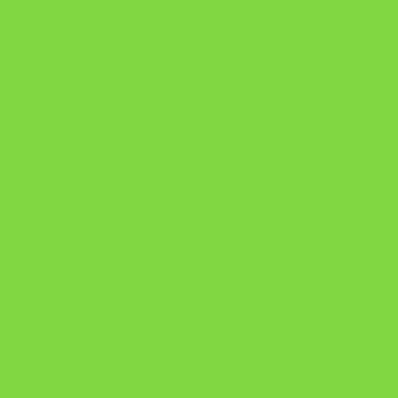
Onde Está na Bíblia
Como Superar Uma Separação livro
ORYON – MESAS PROPRIETÁRIAS
A Chave do Poder Syncronix
Pixel AI HUB