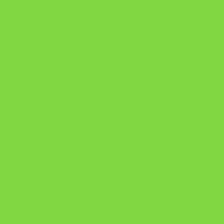
DESAFIO 21 DIAS: REPROGRAMAÇÃO DE APEGO
https://pay.hotmart.com/U103465136Q?
checkoutMode=10&ref=N106778026Y&bid=1784269340682
https://pay.hotmart.com/U106697875V
Como Superar Uma Separação ebook
Manual da Mulher Sábia