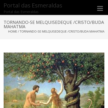
Portal das Esmeraldas
Toggle
Portal das Esmeraldas
naviga
TORNANDO-SE MELQUISEDEQUE /CRISTO/BUDA
MAHATMA
HOME
/
TORNANDO-SE MELQUISEDEQUE /CRISTO/BUDA MAHATMA