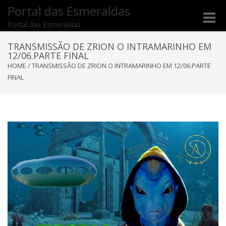
Portal das Esmeraldas
Toggle
Portal das Esmeraldas
naviga
TRANSMISSÃO DE ZRION O INTRAMARINHO EM
12/06.PARTE FINAL
HOME
/
TRANSMISSÃO DE ZRION O INTRAMARINHO EM 12/06.PARTE
FINAL