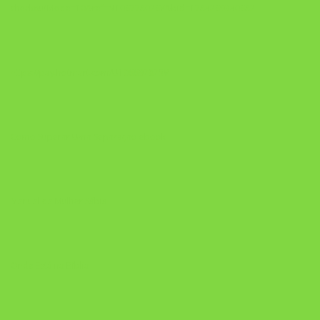
checkoutMode=10&ref=N106778026Y&bid=1784269340682
https://pay.hotmart.com/U106697875V
Como Superar Uma Separação ebook
Manual da Mulher Sábia
Onde Está na Bíblia