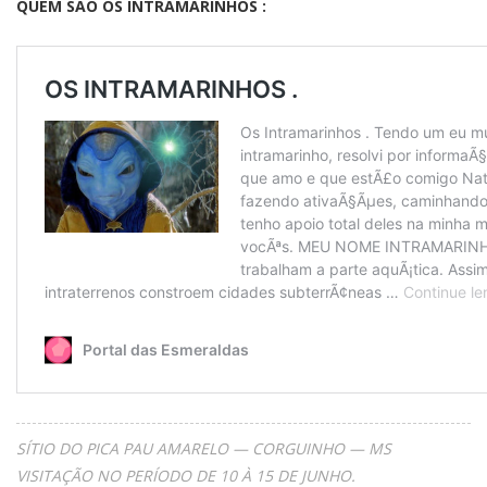
QUEM SÃO OS INTRAMARINHOS :
SÍTIO DO PICA PAU AMARELO — CORGUINHO — MS
VISITAÇÃO NO PERÍODO DE 10 À 15 DE JUNHO.