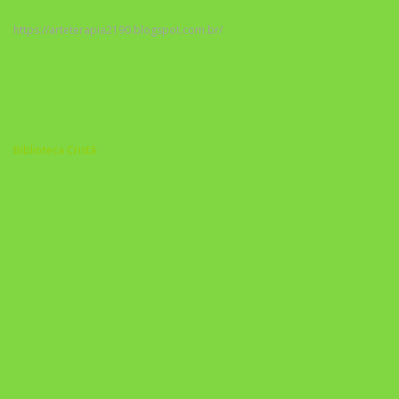
https://arteterapia2190.blogspot.com.br/
Biblioteca Cristã
A Nova Prática Jurídica com IA
DESAFIO 21 DIAS: REPROGRAMAÇÃO DE APEGO
https://pay.hotmart.com/U103465136Q?