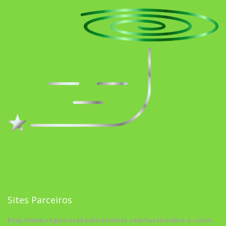
Sites Parceiros
http://www.registrosakashicostheta.com/curso/sobre-o-curso