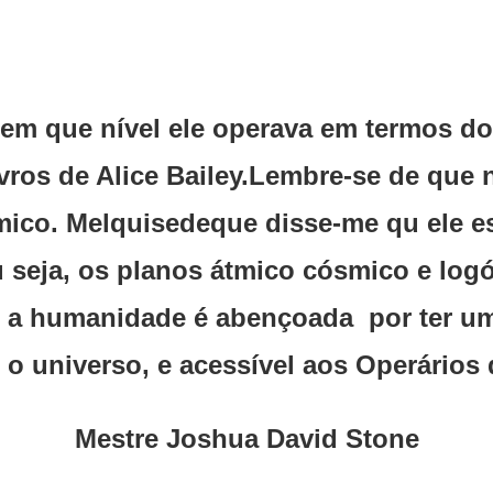
em que nível ele operava em termos d
ivros de Alice Bailey.Lembre-se de qu
smico. Melquisedeque disse-me qu ele 
u seja, os planos átmico cósmico e log
o a humanidade é abençoada por ter u
o o universo, e acessível aos Operários
Mestre Joshua David Stone