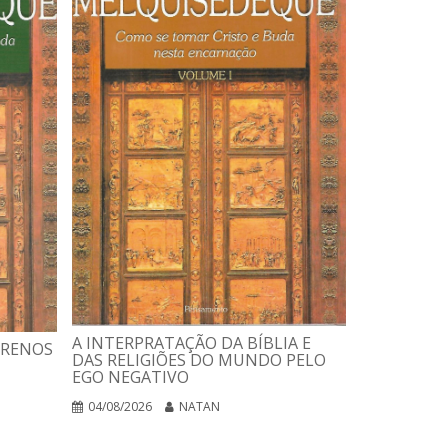
USANDO A 
ESTELAR
A INTERPRATAÇÃO DA BÍBLIA E
RRENOS
DAS RELIGIÕES DO MUNDO PELO
03/08/2026
EGO NEGATIVO
04/08/2026
NATAN