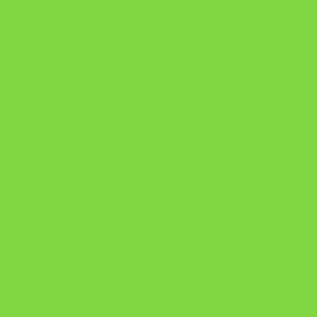
Manual da Mulher Sábia
Onde Está na Bíblia
Como Superar Uma Separação livro
ORYON – MESAS PROPRIETÁRIAS
A Chave do Poder Syncronix