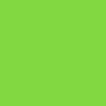
A Nova Prática Jurídica com IA
DESAFIO 21 DIAS: REPROGRAMAÇÃO DE APEGO
https://pay.hotmart.com/U103465136Q?
checkoutMode=10&ref=N106778026Y&bid=1784269340682
https://pay.hotmart.com/U106697875V
Como Superar Uma Separação ebook