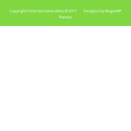
Copyright Portal das Esmeraldas © 2017. Designed by MageeWP
Themes.