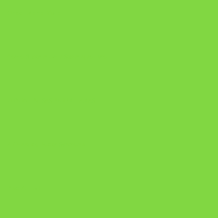
Onde Está na Bíblia
Como Superar Uma Separação livro
ORYON – MESAS PROPRIETÁRIAS
A Chave do Poder Syncronix
Pixel AI HUB