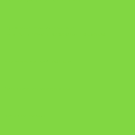
DESAFIO 21 DIAS: REPROGRAMAÇÃO DE APEGO
https://pay.hotmart.com/U103465136Q?
checkoutMode=10&ref=N106778026Y&bid=1784269340682
https://pay.hotmart.com/U106697875V
Como Superar Uma Separação ebook
Manual da Mulher Sábia