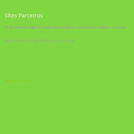
Sites Parceiros
http://www.registrosakashicostheta.com/curso/sobre-o-curso
https://arteterapia2190.blogspot.com.br/
Biblioteca Cristã
A Nova Prática Jurídica com IA