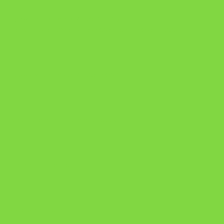
https://pay.hotmart.com/U103465136Q?
checkoutMode=10&ref=N106778026Y&bid=1784269340682
https://pay.hotmart.com/U106697875V
Como Superar Uma Separação ebook
Manual da Mulher Sábia
Onde Está na Bíblia