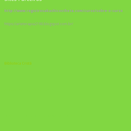
http://www.registrosakashicostheta.com/curso/sobre-o-curso
https://arteterapia2190.blogspot.com.br/
Biblioteca Cristã
A Nova Prática Jurídica com IA
DESAFIO 21 DIAS: REPROGRAMAÇÃO DE APEGO