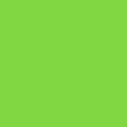
https://pay.hotmart.com/U103465136Q?
checkoutMode=10&ref=N106778026Y&bid=1784269340682
https://pay.hotmart.com/U106697875V
Como Superar Uma Separação ebook
Manual da Mulher Sábia
Onde Está na Bíblia