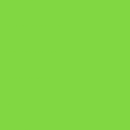
Como Superar Uma Separação livro
ORYON – MESAS PROPRIETÁRIAS
A Chave do Poder Syncronix
Pixel AI HUB