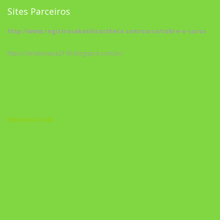
Sites Parceiros
http://www.registrosakashicostheta.com/curso/sobre-o-curso
https://arteterapia2190.blogspot.com.br/
Biblioteca Cristã
A Nova Prática Jurídica com IA
DESAFIO 21 DIAS: REPROGRAMAÇÃO DE APEGO