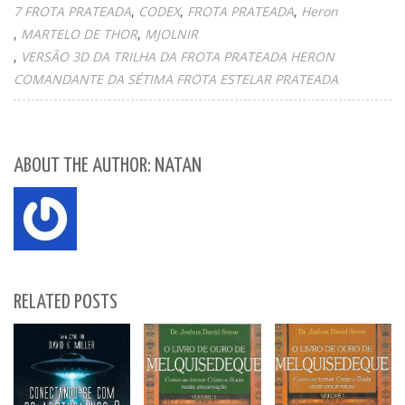
7 FROTA PRATEADA
CODEX
FROTA PRATEADA
Heron
MARTELO DE THOR
MJOLNIR
VERSÃO 3D DA TRILHA DA FROTA PRATEADA HERON
COMANDANTE DA SÉTIMA FROTA ESTELAR PRATEADA
ABOUT THE AUTHOR: NATAN
RELATED POSTS