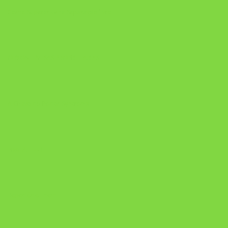
Como Superar Uma Separação livro
ORYON – MESAS PROPRIETÁRIAS
A Chave do Poder Syncronix
Pixel AI HUB
Repertório Enem