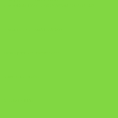
https://pay.hotmart.com/U103465136Q?
checkoutMode=10&ref=N106778026Y&bid=1784269340682
https://pay.hotmart.com/U106697875V
Como Superar Uma Separação ebook
Manual da Mulher Sábia
Onde Está na Bíblia