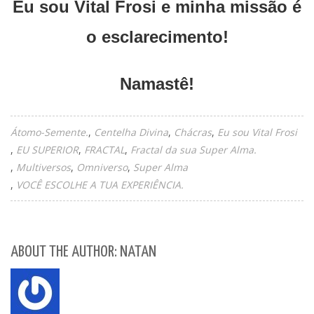
Eu sou Vital Frosi e minha missão é
o esclarecimento!
Namastê!
Átomo-Semente.
Centelha Divina
Chácras
Eu sou Vital Frosi
EU SUPERIOR
FRACTAL
Fractal da sua Super Alma.
Multiversos
Omniverso
Super Alma
VOCÊ ESCOLHE A TUA EXPERIÊNCIA.
ABOUT THE AUTHOR: NATAN