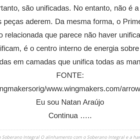
anto, são unificadas. No entanto, não é a
s peças aderem. Da mesma forma, o Prim
 relacionada que parece não haver unific
ficam, é o centro interno de energia sobre
das em camadas que unifica todas as man
FONTE:
ingmakersorig/www.wingmakers.com/arrow/
Eu sou Natan Araújo
Continua …..
do Soberano Integral O alinhamento com o Soberano Integral e a ha