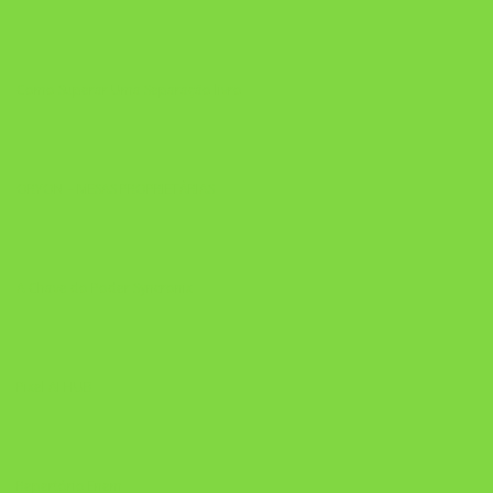
Como Superar Uma Separação livro
ORYON – MESAS PROPRIETÁRIAS
A Chave do Poder Syncronix
Pixel AI HUB
Repertório Enem