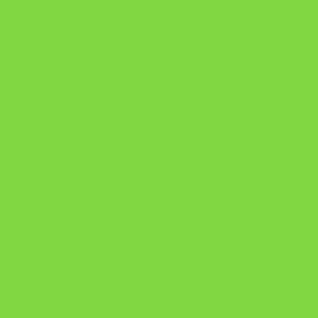
https://pay.hotmart.com/U103465136Q?
checkoutMode=10&ref=N106778026Y&bid=1784269340682
https://pay.hotmart.com/U106697875V
Como Superar Uma Separação ebook
Manual da Mulher Sábia
Onde Está na Bíblia