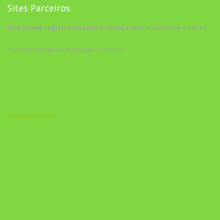
Sites Parceiros
http://www.registrosakashicostheta.com/curso/sobre-o-curso
https://arteterapia2190.blogspot.com.br/
Biblioteca Cristã
A Nova Prática Jurídica com IA
DESAFIO 21 DIAS: REPROGRAMAÇÃO DE APEGO