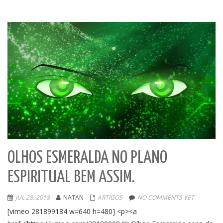
OLHOS ESMERALDA NO PLANO
ESPIRITUAL BEM ASSIM.
JUL 28, 2018
NATAN
ARTIGOS
NO COMMENTS YET
[vimeo 281899184 w=640 h=480] <p><a