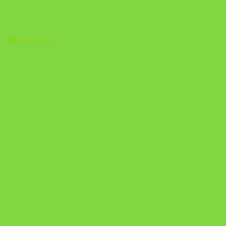
Biblioteca Cristã
A Nova Prática Jurídica com IA
DESAFIO 21 DIAS: REPROGRAMAÇÃO DE APEGO
https://pay.hotmart.com/U103465136Q?
checkoutMode=10&ref=N106778026Y&bid=1784269340682