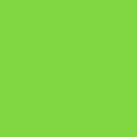
https://pay.hotmart.com/U106697875V
Como Superar Uma Separação ebook
Manual da Mulher Sábia
Onde Está na Bíblia
Como Superar Uma Separação livro