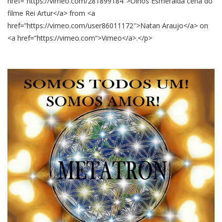
href=”https://vimeo.com/281899184″>Olhos Esmeralda cena do
filme Rei Artur</a> from <a
href=”https://vimeo.com/user86011172″>Natan Araujo</a> on
<a href=”https://vimeo.com”>Vimeo</a>.</p>