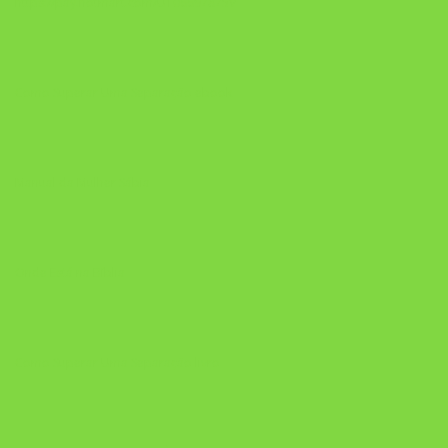
https://pay.hotmart.com/U106697875V
Como Superar Uma Separação ebook
Manual da Mulher Sábia
Onde Está na Bíblia
Como Superar Uma Separação livro