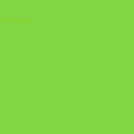
Biblioteca Cristã
A Nova Prática Jurídica com IA
DESAFIO 21 DIAS: REPROGRAMAÇÃO DE APEGO
https://pay.hotmart.com/U103465136Q?
checkoutMode=10&ref=N106778026Y&bid=1784269340682