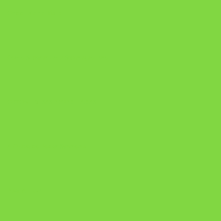
Onde Está na Bíblia
Como Superar Uma Separação livro
ORYON – MESAS PROPRIETÁRIAS
A Chave do Poder Syncronix
Pixel AI HUB