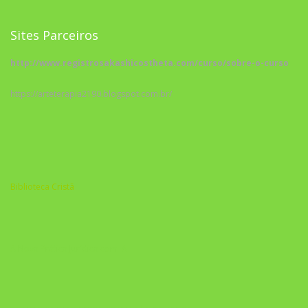
Sites Parceiros
http://www.registrosakashicostheta.com/curso/sobre-o-curso
https://arteterapia2190.blogspot.com.br/
Biblioteca Cristã
A Nova Prática Jurídica com IA