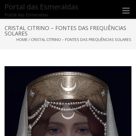
Portal das Esmeraldas
Toggle
Portal das Esmeraldas
naviga
CRISTAL CITRINO – FONTES DAS FREQUÊNCIAS
SOLARES
HOME
/
CRISTAL CITRINO – FONTES DAS FREQUÊNCIAS SOLARES