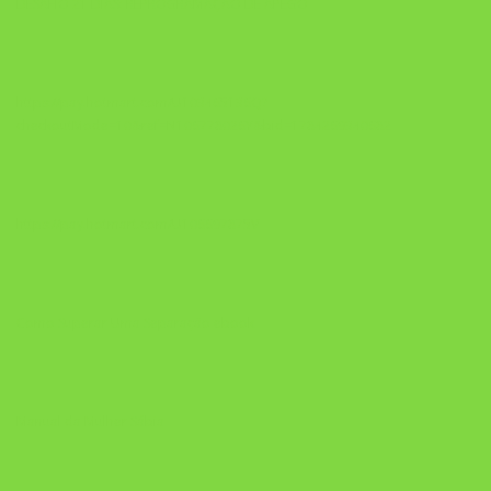
DESAFIO 21 DIAS: REPROGRAMAÇÃO DE APEGO
https://pay.hotmart.com/U103465136Q?
checkoutMode=10&ref=N106778026Y&bid=1784269340682
https://pay.hotmart.com/U106697875V
Como Superar Uma Separação ebook
Manual da Mulher Sábia