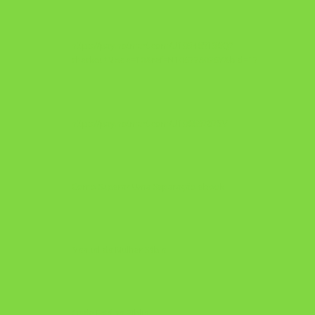
https://pay.hotmart.com/U103465136Q?
checkoutMode=10&ref=N106778026Y&bid=1784269340682
https://pay.hotmart.com/U106697875V
Como Superar Uma Separação ebook
Manual da Mulher Sábia
Onde Está na Bíblia