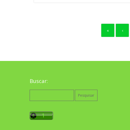
«
‹
Buscar:
Pesquisar
por: