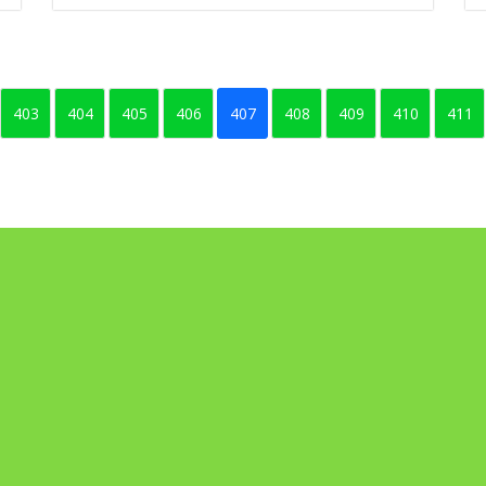
403
404
405
406
407
408
409
410
411