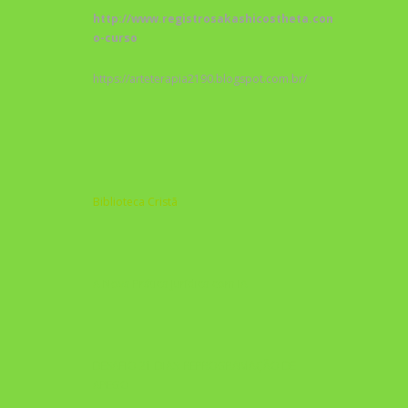
http://www.registrosakashicostheta.com/curso/sobr
o-curso
https://arteterapia2190.blogspot.com.br/
Biblioteca Cristã
A Nova Prática Jurídica com IA
DESAFIO 21 DIAS: REPROGRAMAÇÃO DE
APEGO