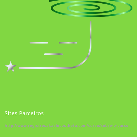
Sites Parceiros
http://www.registrosakashicostheta.com/curso/sobre-o-curso