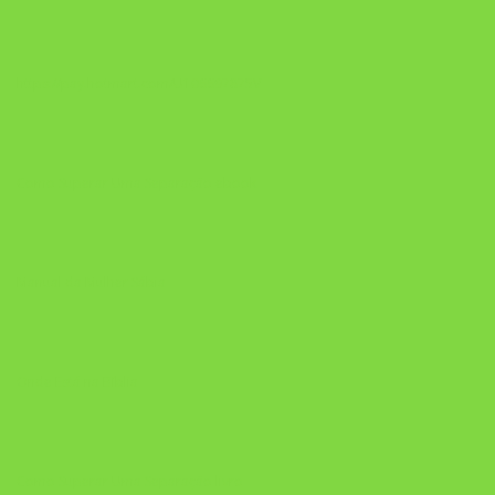
https://pay.hotmart.com/U106697875V
Como Superar Uma Separação ebook
Manual da Mulher Sábia
Onde Está na Bíblia
Como Superar Uma Separação livro