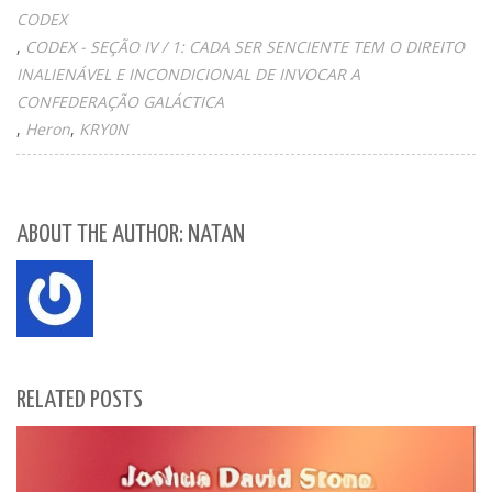
CODEX
CODEX - SEÇÃO IV / 1: CADA SER SENCIENTE TEM O DIREITO
INALIENÁVEL E INCONDICIONAL DE INVOCAR A
CONFEDERAÇÃO GALÁCTICA
Heron
KRY0N
ABOUT THE AUTHOR: NATAN
RELATED POSTS