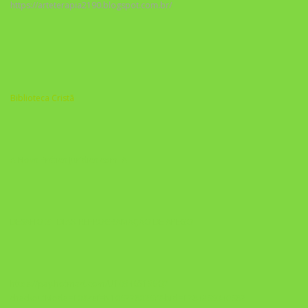
https://arteterapia2190.blogspot.com.br/
Biblioteca Cristã
A Nova Prática Jurídica com IA
DESAFIO 21 DIAS: REPROGRAMAÇÃO DE APEGO
https://pay.hotmart.com/U103465136Q?
checkoutMode=10&ref=N106778026Y&bid=1784269340682