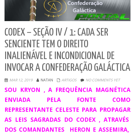
CODEX – SEÇÃO IV / 1: CADA SER
SENCIENTE TEM O DIREITO
INALIENÁVEL E INCONDICIONAL DE
INVOCAR A CONFEDERAÇÃO GALÁCTICA
MAR 12, 2019
NATAN
ARTIGOS
NO COMMENTS YET
SOU KRYON , A FREQUÊNCIA MAGNÉTICA
ENVIADA PELA FONTE COMO
REPRESENTANTE CELESTE PARA PROPAGAR
AS LEIS SAGRADAS DO CODEX , ATRAVÉS
DOS COMANDANTES HERON E ASSEMIRA,