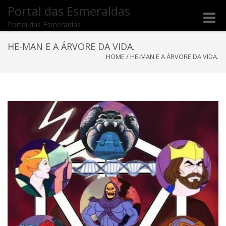
Portal das Esmeraldas
Toggle
Portal das Esmeraldas
naviga
HE-MAN E A ÁRVORE DA VIDA.
HOME
/
HE-MAN E A ÁRVORE DA VIDA.