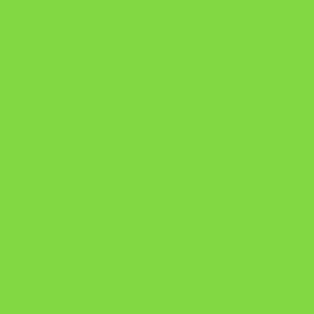
Como Superar Uma Separação livro
ORYON – MESAS PROPRIETÁRIAS
A Chave do Poder Syncronix
Pixel AI HUB
Repertório Enem