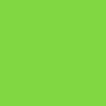
https://pay.hotmart.com/U103465136Q?
checkoutMode=10&ref=N106778026Y&bid=1784269340682
https://pay.hotmart.com/U106697875V
Como Superar Uma Separação ebook
Manual da Mulher Sábia
Onde Está na Bíblia