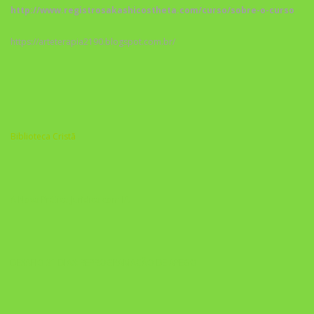
http://www.registrosakashicostheta.com/curso/sobre-o-curso
https://arteterapia2190.blogspot.com.br/
Biblioteca Cristã
A Nova Prática Jurídica com IA
DESAFIO 21 DIAS: REPROGRAMAÇÃO DE APEGO