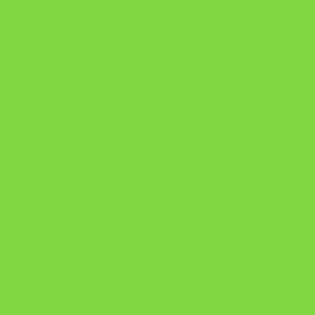
Onde Está na Bíblia
Como Superar Uma Separação livro
ORYON – MESAS PROPRIETÁRIAS
A Chave do Poder Syncronix
Pixel AI HUB