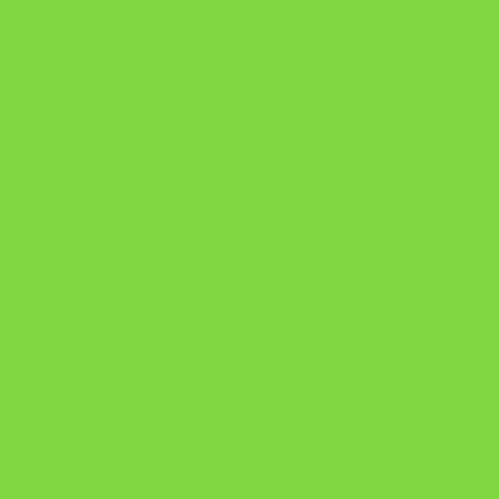
https://pay.hotmart.com/U103465136Q?
checkoutMode=10&ref=N106778026Y&bid=1784269340682
https://pay.hotmart.com/U106697875V
Como Superar Uma Separação ebook
Manual da Mulher Sábia