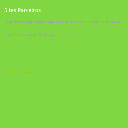
Sites Parceiros
http://www.registrosakashicostheta.com/curso/sobre-o-curso
https://arteterapia2190.blogspot.com.br/
Biblioteca Cristã
A Nova Prática Jurídica com IA
DESAFIO 21 DIAS: REPROGRAMAÇÃO DE APEGO