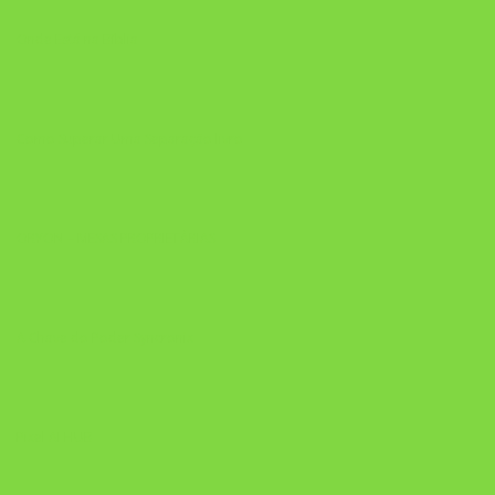
Onde Está na Bíblia
Como Superar Uma Separação livro
ORYON – MESAS PROPRIETÁRIAS
A Chave do Poder Syncronix
Pixel AI HUB