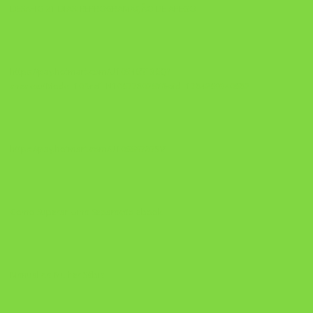
DESAFIO 21 DIAS: REPROGRAMAÇÃO DE APEGO
https://pay.hotmart.com/U103465136Q?
checkoutMode=10&ref=N106778026Y&bid=1784269340682
https://pay.hotmart.com/U106697875V
Como Superar Uma Separação ebook
Manual da Mulher Sábia