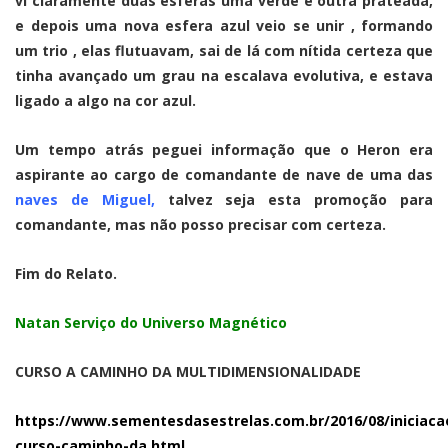
vi claramente duas esferas uma verde e outra prateada,
e depois uma nova esfera azul veio se unir , formando
um trio , elas flutuavam, sai de lá com nítida certeza que
tinha avançado um grau na escalava evolutiva, e estava
ligado a algo na cor azul.
Um tempo atrás peguei informação que o Heron era
aspirante ao cargo de comandante de nave de uma das
naves de Miguel,
talvez seja esta promoção para
comandante, mas não posso precisar com certeza.
Fim do Relato.
Natan Serviço do Universo Magnético
CURSO A CAMINHO DA MULTIDIMENSIONALIDADE
https://www.sementesdasestrelas.com.br/2016/08/iniciaca
curso-caminho-da.html