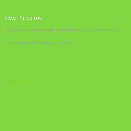
Sites Parceiros
http://www.registrosakashicostheta.com/curso/sobre-o-curso
https://arteterapia2190.blogspot.com.br/
Biblioteca Cristã
A Nova Prática Jurídica com IA