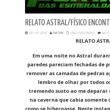
RELATO ASTRAL/FÍSICO ENCONT
SET 05, 2019
NATAN
UNCATEGORIZED
NO C
RELATO ASTR
Em uma noite no Astral duran
paredes pareciam fechadas de pr
remover as camadas de pedras ap
lembro de olhar por todos os
tremendo susto ao me deparar c
na caverna que cabia somente 
como se hibernasse. Neste insta