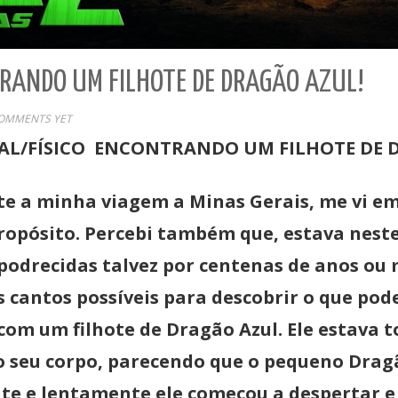
RANDO UM FILHOTE DE DRAGÃO AZUL!
OMMENTS YET
AL/FÍSICO ENCONTRANDO UM FILHOTE DE 
te a minha viagem a Minas Gerais, me vi 
opósito. Percebi também que, estava neste
odrecidas talvez por centenas de anos ou 
 cantos possíveis para descobrir o que pod
om um filhote de Dragão Azul. Ele estava
o seu corpo, parecendo que o pequeno Dra
nte e lentamente ele começou a despertar e