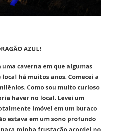
DRAGÃO AZUL!
em uma caverna em que algumas
 local há muitos anos. Comecei a
milênios. Como sou muito curioso
eria haver no local. Levei um
 totalmente imóvel em um buraco
gão estava em um sono profundo
 para minha frustação acordei no