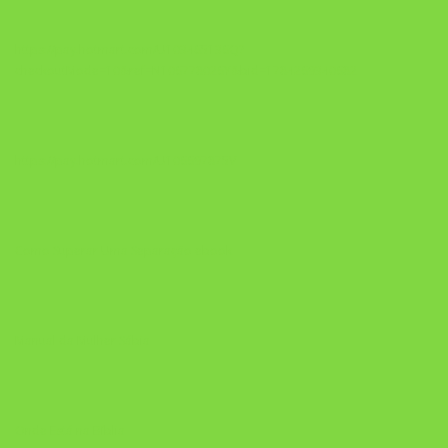
https://pay.hotmart.com/U103465136Q?
checkoutMode=10&ref=N106778026Y&bid=1784269340682
https://pay.hotmart.com/U106697875V
Como Superar Uma Separação ebook
Manual da Mulher Sábia
Onde Está na Bíblia