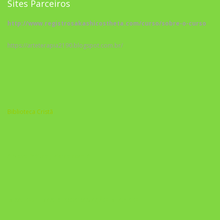
Sites Parceiros
http://www.registrosakashicostheta.com/curso/sobre-o-curso
https://arteterapia2190.blogspot.com.br/
Biblioteca Cristã
A Nova Prática Jurídica com IA
DESAFIO 21 DIAS: REPROGRAMAÇÃO DE APEGO