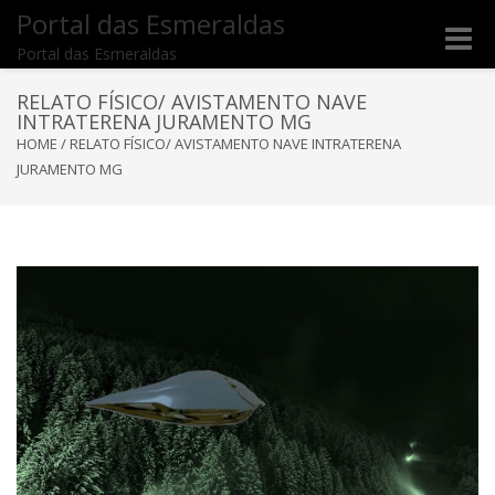
Portal das Esmeraldas
Toggle
Portal das Esmeraldas
naviga
RELATO FÍSICO/ AVISTAMENTO NAVE
INTRATERENA JURAMENTO MG
HOME
/
RELATO FÍSICO/ AVISTAMENTO NAVE INTRATERENA
JURAMENTO MG