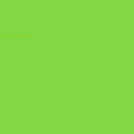
Biblioteca Cristã
A Nova Prática Jurídica com IA
DESAFIO 21 DIAS: REPROGRAMAÇÃO DE APEGO
https://pay.hotmart.com/U103465136Q?
checkoutMode=10&ref=N106778026Y&bid=1784269340682