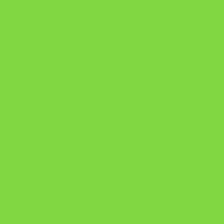
https://pay.hotmart.com/U106697875V
Como Superar Uma Separação ebook
Manual da Mulher Sábia
Onde Está na Bíblia
Como Superar Uma Separação livro