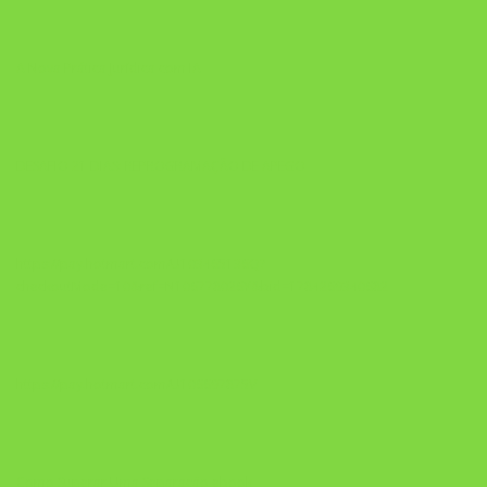
A Nova Prática Jurídica com IA
DESAFIO 21 DIAS: REPROGRAMAÇÃO DE APEGO
https://pay.hotmart.com/U103465136Q?
checkoutMode=10&ref=N106778026Y&bid=1784269340682
https://pay.hotmart.com/U106697875V
Como Superar Uma Separação ebook