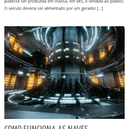
pudesse ser produzida em massa, em kits, e vendida ao públioc.
O veículo deveria ser alimentado por um gerador […]