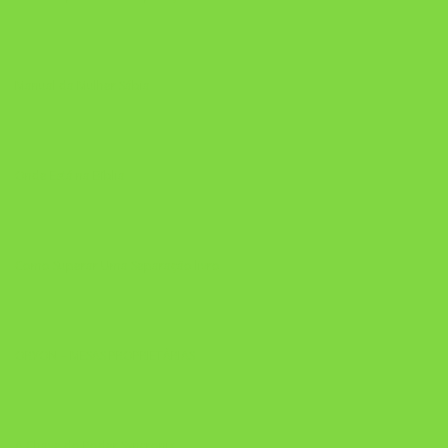
Manual da Mulher Sábia
Onde Está na Bíblia
Como Superar Uma Separação livro
ORYON – MESAS PROPRIETÁRIAS
A Chave do Poder Syncronix