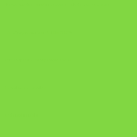
checkoutMode=10&ref=N106778026Y&bid=1784269340682
https://pay.hotmart.com/U106697875V
Como Superar Uma Separação ebook
Manual da Mulher Sábia
Onde Está na Bíblia