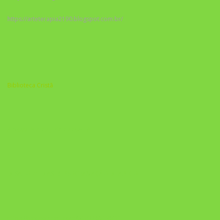
https://arteterapia2190.blogspot.com.br/
Biblioteca Cristã
A Nova Prática Jurídica com IA
DESAFIO 21 DIAS: REPROGRAMAÇÃO DE APEGO
https://pay.hotmart.com/U103465136Q?