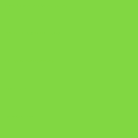
Como Superar Uma Separação livro
ORYON – MESAS PROPRIETÁRIAS
A Chave do Poder Syncronix
Pixel AI HUB
Repertório Enem