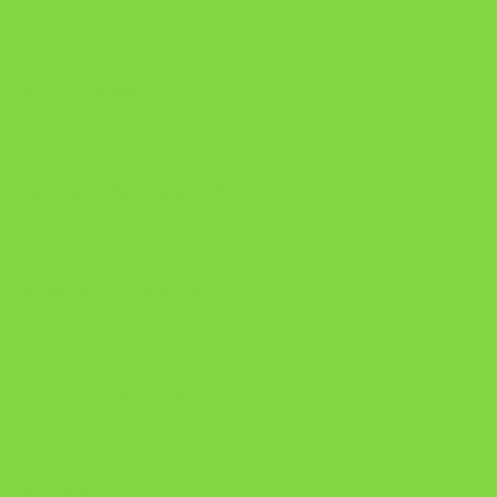
Onde Está na Bíblia
Como Superar Uma Separação livro
ORYON – MESAS PROPRIETÁRIAS
A Chave do Poder Syncronix
Pixel AI HUB