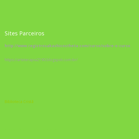
Sites Parceiros
http://www.registrosakashicostheta.com/curso/sobre-o-curso
https://arteterapia2190.blogspot.com.br/
Biblioteca Cristã
A Nova Prática Jurídica com IA