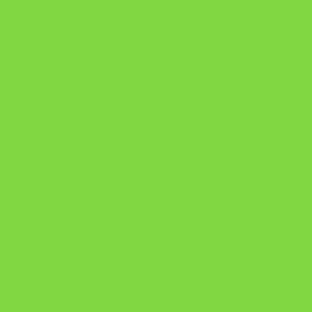
DESAFIO 21 DIAS: REPROGRAMAÇÃO DE APEGO
https://pay.hotmart.com/U103465136Q?
checkoutMode=10&ref=N106778026Y&bid=1784269340682
https://pay.hotmart.com/U106697875V
Como Superar Uma Separação ebook
Manual da Mulher Sábia