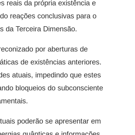
reais da própria existência e
ndo reações conclusivas para o
as da Terceira Dimensão.
reconizado por aberturas de
icas de existências anteriores.
des atuais, impedindo que estes
ando bloqueios do subconsciente
amentais.
ituais poderão se apresentar em
nergias quânticas e informações