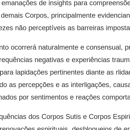
 emanações de insights para compreensões 
 demais Corpos, principalmente evidencia
ezes não perceptíveis as barreiras impost
nto ocorrerá naturalmente e consensual, p
quências negativas e experiências traumát
ara lapidações pertinentes diante as rlida
 as percepções e as interligações, caus
ados por sentimentos e reações comport
equências dos Corpos Sutis e Corpos Espir
enovações espirituais, desbloqueios de e