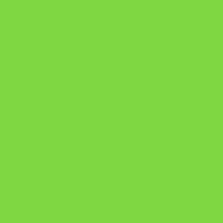
Como Superar Uma Separação livro
ORYON – MESAS PROPRIETÁRIAS
A Chave do Poder Syncronix
Pixel AI HUB
Repertório Enem