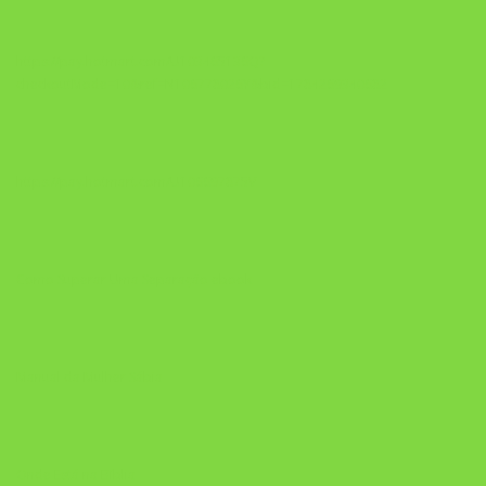
https://pay.hotmart.com/U103465136Q?
checkoutMode=10&ref=N106778026Y&bid=1784269340682
https://pay.hotmart.com/U106697875V
Como Superar Uma Separação ebook
Manual da Mulher Sábia
Onde Está na Bíblia