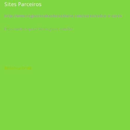
Sites Parceiros
http://www.registrosakashicostheta.com/curso/sobre-o-curso
https://arteterapia2190.blogspot.com.br/
Biblioteca Cristã
A Nova Prática Jurídica com IA
DESAFIO 21 DIAS: REPROGRAMAÇÃO DE APEGO