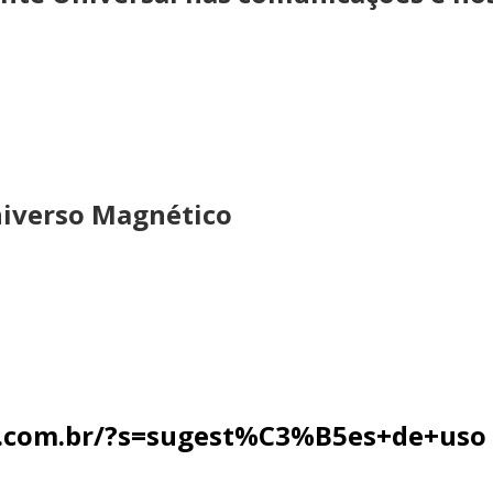
niverso Magnético
as.com.br/?s=sugest%C3%B5es+de+uso