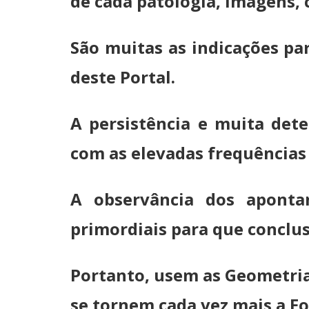
de cada patologia, imagens
São muitas as indicações pa
deste Portal.
A persistência e muita det
com as elevadas frequências 
A observância dos aponta
primordiais para que conclu
Portanto, usem as Geometrias
se tornem cada vez mais a F