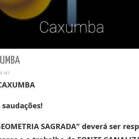
XUMBA
S YET
 CAXUMBA
s saudações!
GEOMETRIA SAGRADA” deverá ser resp