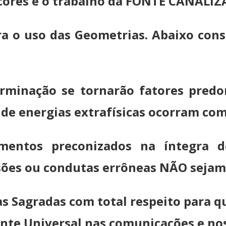
, cores e o trabalho da FONTE CANAL
ra o uso das Geometrias. Abaixo con
erminação se tornarão fatores pred
de energias extrafísicas ocorram com 
mentos preconizados na íntegra d
sões ou condutas errôneas NÃO sejam
 Sagradas com total respeito para qu
onte Universal nas comunicações e no