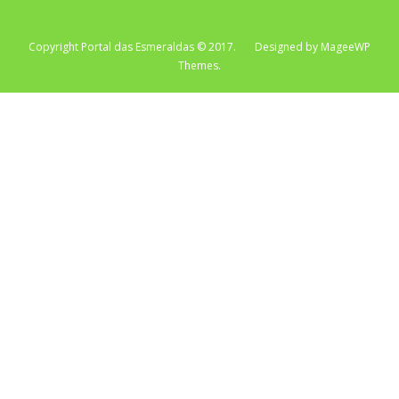
Copyright Portal das Esmeraldas © 2017. Designed by MageeWP
Themes.