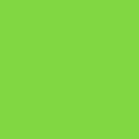
A Nova Prática Jurídica com IA
DESAFIO 21 DIAS: REPROGRAMAÇÃO DE APEGO
https://pay.hotmart.com/U103465136Q?
checkoutMode=10&ref=N106778026Y&bid=1784269340682
https://pay.hotmart.com/U106697875V
Como Superar Uma Separação ebook