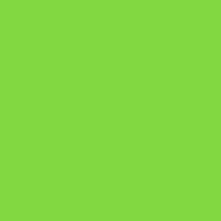
Manual da Mulher Sábia
Onde Está na Bíblia
Como Superar Uma Separação livro
ORYON – MESAS PROPRIETÁRIAS
A Chave do Poder Syncronix