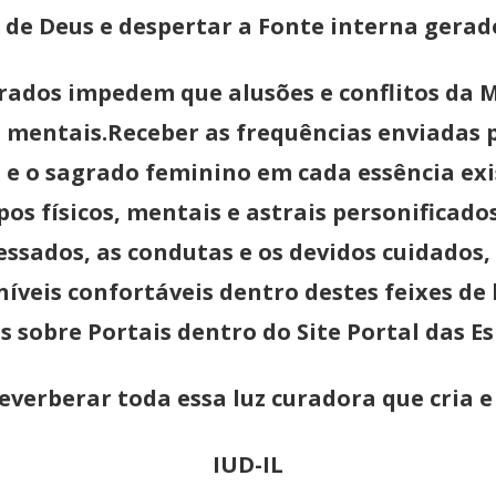
s de Deus e despertar a Fonte interna gerad
ados impedem que alusões e conflitos da Ma
ntais.Receber as frequências enviadas pe
a e o sagrado feminino em cada essência exi
os físicos, mentais e astrais personificad
essados, as condutas e os devidos cuidado
veis confortáveis dentro destes feixes de 
s sobre Portais dentro do Site Portal das E
everberar toda essa luz curadora que cria 
IUD-IL