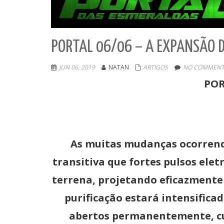
PORTAL 06/06 – A EXPANSÃO D
JUN 06, 2019
NATAN
ARTIGOS
NO COMMENT
POR
As muitas mudanças ocorrend
transitiva que fortes pulsos el
terrena, projetando eficazmente 
purificação estará intensifica
abertos permanentemente, cum