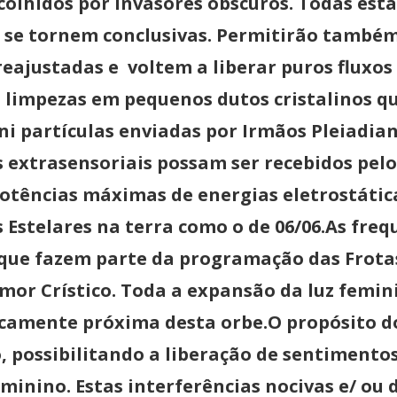
scolhidos por invasores obscuros. Todas est
s se tornem conclusivas. Permitirão també
eajustadas e voltem a liberar puros fluxos
 limpezas em pequenos dutos cristalinos q
ni partículas enviadas por Irmãos Pleiadia
 extrasensoriais possam ser recebidos pe
potências máximas de energias eletrostática
 Estelares na terra como o de 06/06.As fre
 que fazem parte da programação das Frota
amor Crístico. Toda a expansão da luz femi
camente próxima desta orbe.O propósito do
o, possibilitando a liberação de sentiment
eminino. Estas interferências nocivas e/ o