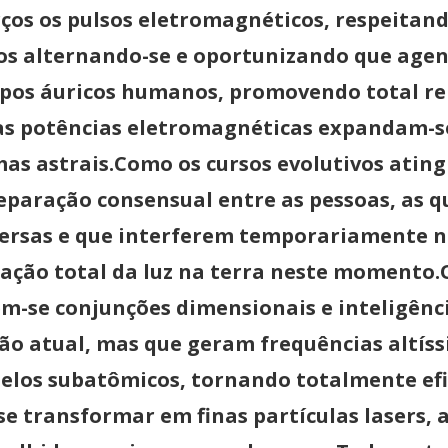
ços os pulsos eletromagnéticos, respeitan
uxos alternando-se e oportunizando que age
pos áuricos humanos, promovendo total rem
ovas potências eletromagnéticas expandam-
as astrais.Como os cursos evolutivos ating
paração consensual entre as pessoas, as q
versas e que interferem temporariamente na
gação total da luz na terra neste momento.
m-se conjunções dimensionais e inteligênc
o atual, mas que geram frequências altíssi
los subatômicos, tornando totalmente efi
se transformar em finas partículas lasers, a