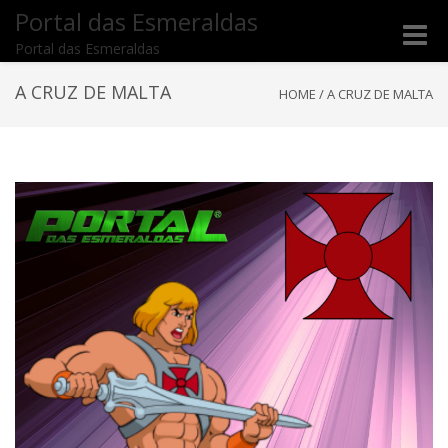
Portal das Esmeraldas
Toggle
Portal das Esmeraldas
naviga
A CRUZ DE MALTA
HOME
/
A CRUZ DE MALTA